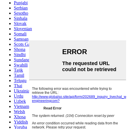
Punjabi
Serbian
Sesotho
Sinhala
Slovak
Slovenian
Somali
Samoan
Scots Gaelic
Shona
Sindhi
Sundanese
Swahili
Tajik
Tamil
Telugu
Thai
Ukrainian
Urdu
Uzbek
Vietnamese
Welsh
Xhosa
Yiddish
Yoruba